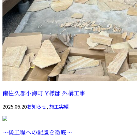
南佐久郡小海町 Y様邸 外構工事
2025.06.20
お知らせ
,
施工実績
～後工程への配慮を徹底～