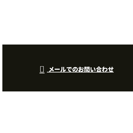
お電話でのお問い合わせ
090-3089-2091
受付：8：00～18：00 【営業目的のお電話はご遠慮くださ
い】
メールでのお問い合わせ
長野県南佐久郡・佐久市などで住宅基礎工事やエクス
テリア工事なら合同会社総建におまかせ